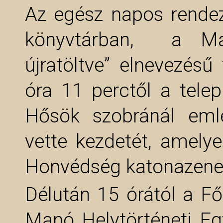
Az egész napos rendez
könyvtárban, a Ma
újratöltve” elnevezés
óra 11 perctől a telep
Hősök szobránál eml
vette kezdetét, amel
Honvédség katonazenek
Délután 15 órától a Fő
Manó Helytörténeti Egy