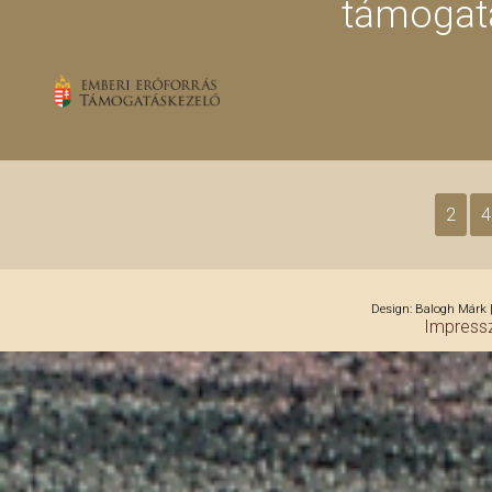
támogatá
2
4
Design: Balogh Márk |
Impress