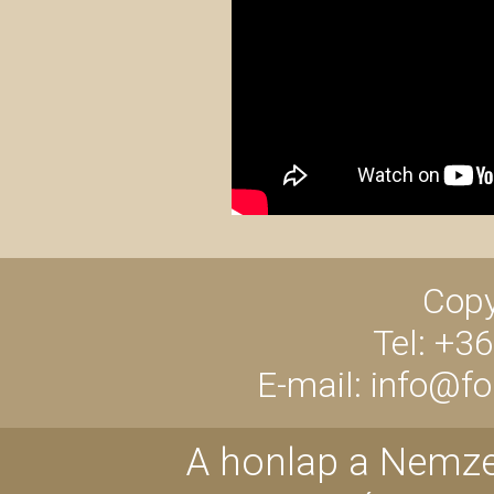
Copy
Tel: +3
E-mail: info@f
A honlap a Nemze