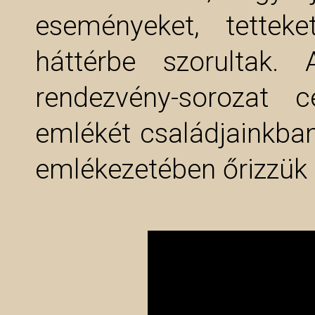
eseményeket, tettek
háttérbe szorultak.
rendezvény-sorozat 
emlékét családjainkba
emlékezetében őrizzük