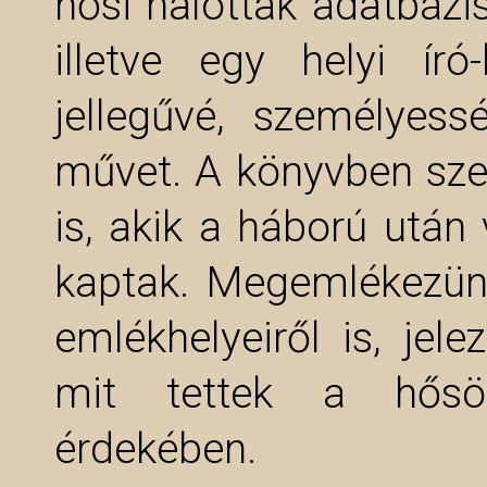
hősi halottak adatbázis
illetve egy helyi író-
jellegűvé, személyes
művet. A könyvben szer
is, akik a háború után 
kaptak. Megemlékezün
emlékhelyeiről is, jel
mit tettek a hősö
érdekében.