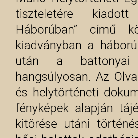
tiszteletére kiado
Háborúban” című kö
kiadványban a háború 
után a battonyai 
hangsúlyosan. Az Olvas
és helytörténeti doku
fényképek alapján táj
kitörése utáni történé