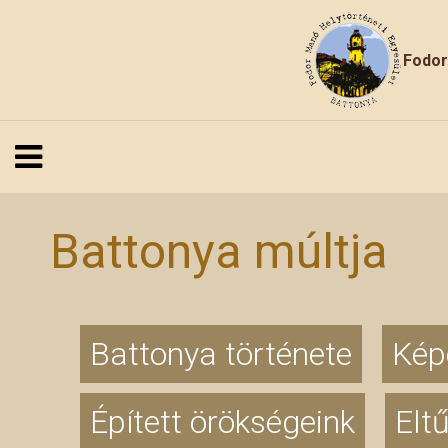
Fodor
Battonya múltja
Battonya története
Kép
Épített örökségeink
Elt