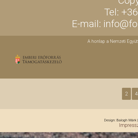
Copy
Tel: +3
E-mail: info@f
A honlap a Nemzeti Együt
2
4
Design: Balogh Márk |
Impress