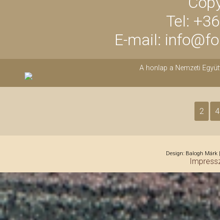
Copy
Tel: +3
E-mail: info@f
A honlap a Nemzeti Együt
2
4
Design: Balogh Márk |
Impress