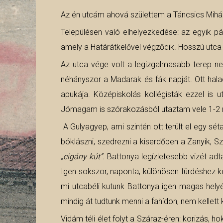
Az én utcám ahová születtem a Táncsics Mihály 
Településen való elhelyezkedése: az egyik 
amely a Határátkelővel végződik. Hosszú utca a
Az utca vége volt a legizgalmasabb terep ne
néhányszor a Madarak és fák napját. Ott haladt
apukája. Középiskolás kollégisták ezzel is u
Jómagam is szórakozásból utaztam vele 1-2 
A Gulyagyep, ami szintén ott terült el egy sét
bóklászni, szedrezni a kiserdőben a Zanyik,
„cigány kút”.
Battonya legízletesebb vizét adta,
Igen sokszor, naponta, különösen fürdéshez kell
mi utcabéli kutunk Battonya igen magas helyén 
mindig át tudtunk menni a fahídon, nem kellett k
Vidám téli élet folyt a Száraz-éren: korizás, 