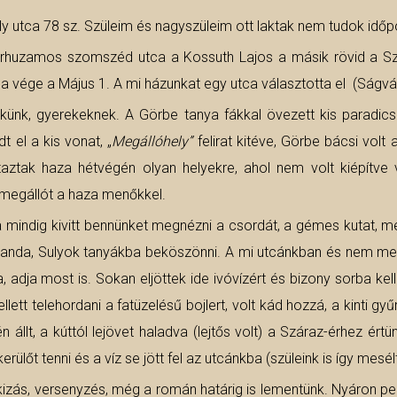
utca 78 sz. Szüleim és nagyszüleim ott laktak nem tudok időpont
párhuzamos szomszéd utca a Kossuth Lajos a másik rövid a Sz
 vége a Május 1. A mi házunkat egy utca választotta el (Ságvári
künk, gyerekeknek. A Görbe tanya fákkal övezett kis paradicso
 el a kis vonat, „
Megállóhely”
felirat kitéve, Görbe bácsi volt 
taztak haza hétvégén olyan helyekre, ahol nem volt kiépítve 
megállót a haza menőkkel.
a mindig kivitt bennünket megnézni a csordát, a gémes kutat, meg
 Szanda, Sulyok tanyákba beköszönni. A mi utcánkban és nem m
 adja most is. Sokan eljöttek ide ivóvízért és bizony sorba kelle
ett telehordani a fatüzelésű bojlert, volt kád hozzá, a kinti gyű
állt, a kúttól lejövet haladva (lejtős volt) a Száraz-érhez ért
erülőt tenni és a víz se jött fel az utcánkba (szüleink is így mesé
hokizás, versenyzés, még a román határig is lementünk. Nyáron ped