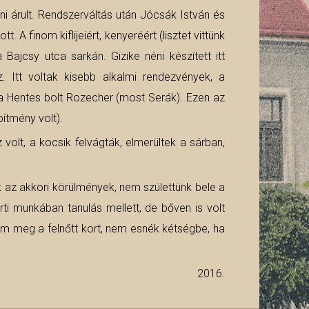
ni árult. Rendszerváltás után Jócsák István és
A finom kiflijeiért, kenyeréért (lisztet vittünk
ajcsy utca sarkán. Gizike néni készített itt
Itt voltak kisebb alkalmi rendezvények, a
a Hentes bolt Rozecher (most Serák). Ezen az
ítmény volt).
volt, a kocsik felvágták, elmerültek a sárban,
ak az akkori körülmények, nem születtünk bele a
rti munkában tanulás mellett, de bőven is volt
tem meg a felnőtt kort, nem esnék kétségbe, ha
2016.