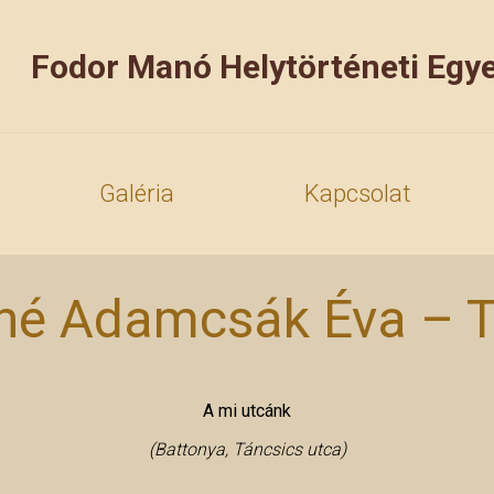
Fodor Manó Helytörténeti Egye
Galéria
Kapcsolat
né Adamcsák Éva – T
A mi utcánk
(Battonya, Táncsics utca)