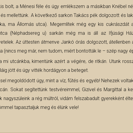
 kis bolt, a Ménesi féle és úgy emlékszem a másikban Knébel né
 mellettünk. A következő sarkon Takács pék dolgozott és lakott. 
ka, ma Állomás utca). Megemlítek még egy kis cukrászdát a B
ca (Néphadsereg u) sarkán még ma is áll az Ifjúsági Ház. 
etelek. Az úttesten átmenve Jankó órás dolgozott, átellenben 
(nincs meg már, nem tudom, miért bontották le – szép nagy ép
mi utcánkba, kimentünk azért a végére, de ritkán. Utunk rossz 
láig jött és úgy vitték hordágyon a beteget.
éssel megoldódott úgy, mint a víz, fűtés és egyéb! Nehezek volt
cán. Sokat segítettünk testvéreimmel, Gizivel és Margittal a ke
 nagyszüleink a rég múltról, vidám felszabadult gyerekként él
römmel tapasztaljuk meg és élünk vele!