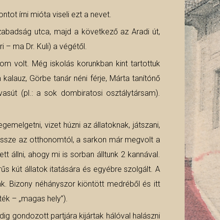
ot írni mióta viseli ezt a nevet.
abadság utca, majd a következő az Aradi út,
 – ma Dr. Kuli) a végétől.
m volt. Még iskolás korunkban kint tartottuk
a kalauz, Görbe tanár néni férje, Márta tanítónő
vasút (pl.: a sok dombiratosi osztálytársam).
emelgetni, vizet húzni az állatoknak, játszani,
essze az otthonomtól, a sarkon már megvolt a
tt állni, ahogy mi is sorban álltunk 2 kannával.
rűs kút állatok itatására és egyébre szolgált. A
ünk. Bizony néhányszor kiöntött medréből és itt
lték – „magas hely”).
ig gondozott partjára kijártak hálóval halászni