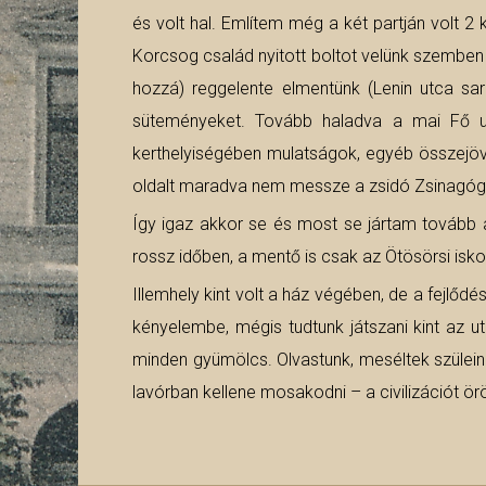
és volt hal. Említem még a két partján volt 2
Korcsog család nyitott boltot velünk szemben és
hozzá) reggelente elmentünk (Lenin utca sar
süteményeket. Tovább haladva a mai Fő ut
kerthelyiségében mulatságok, egyéb összejöv
oldalt maradva nem messze a zsidó Zsinagóga 
Így igaz akkor se és most se jártam tovább a 
rossz időben, a mentő is csak az Ötösörsi isko
Illemhely kint volt a ház végében, de a fejlőd
kényelembe, mégis tudtunk játszani kint az ut
minden gyümölcs. Olvastunk, meséltek szüleink
lavórban kellene mosakodni – a civilizációt ö